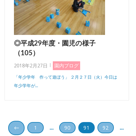
◎平成29年度・園児の様子
（105）
2018年2月27日
園内ブログ
「年少学年 作って遊ぼう」 ２月２７日（火）今日は
年少学年が...
投
1
90
91
92
…
…
←